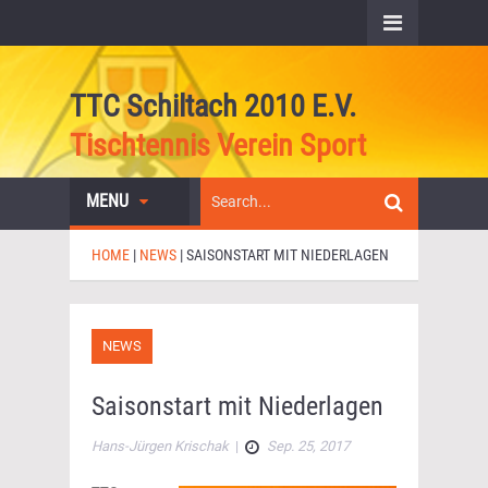
TTC Schiltach 2010 E.V.
Tischtennis Verein Sport
MENU
HOME
|
NEWS
|
SAISONSTART MIT NIEDERLAGEN
NEWS
Saisonstart mit Niederlagen
Hans-Jürgen Krischak
|
Sep. 25, 2017