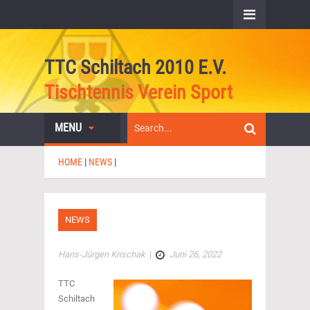
TTC Schiltach 2010 E.V.
Tischtennis Verein Sport
MENU
HOME
|
NEWS
|
NEWS
Hans-Jürgen Krischak
|
Juni 26, 2022
TTC
Schiltach