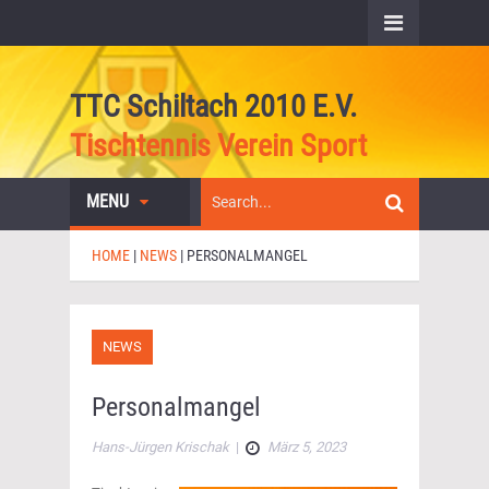
TTC Schiltach 2010 E.V.
Tischtennis Verein Sport
MENU
HOME
|
NEWS
|
PERSONALMANGEL
NEWS
Personalmangel
Hans-Jürgen Krischak
|
März 5, 2023