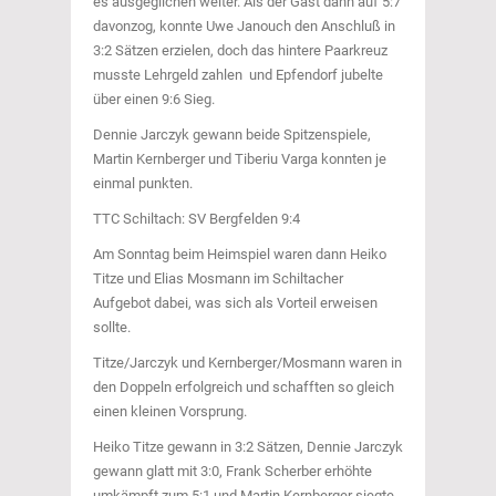
es ausgeglichen weiter. Als der Gast dann auf 5:7
davonzog, konnte Uwe Janouch den Anschluß in
3:2 Sätzen erzielen, doch das hintere Paarkreuz
musste Lehrgeld zahlen und Epfendorf jubelte
über einen 9:6 Sieg.
Dennie Jarczyk gewann beide Spitzenspiele,
Martin Kernberger und Tiberiu Varga konnten je
einmal punkten.
TTC Schiltach: SV Bergfelden 9:4
Am Sonntag beim Heimspiel waren dann Heiko
Titze und Elias Mosmann im Schiltacher
Aufgebot dabei, was sich als Vorteil erweisen
sollte.
Titze/Jarczyk und Kernberger/Mosmann waren in
den Doppeln erfolgreich und schafften so gleich
einen kleinen Vorsprung.
Heiko Titze gewann in 3:2 Sätzen, Dennie Jarczyk
gewann glatt mit 3:0, Frank Scherber erhöhte
umkämpft zum 5:1 und Martin Kernberger siegte