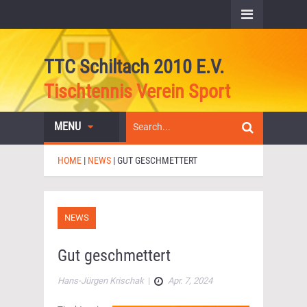
TTC Schiltach 2010 E.V.
Tischtennis Verein Sport
MENU
HOME
|
NEWS
|
GUT GESCHMETTERT
NEWS
Gut geschmettert
Hans-Jürgen Krischak
|
Apr. 7, 2024