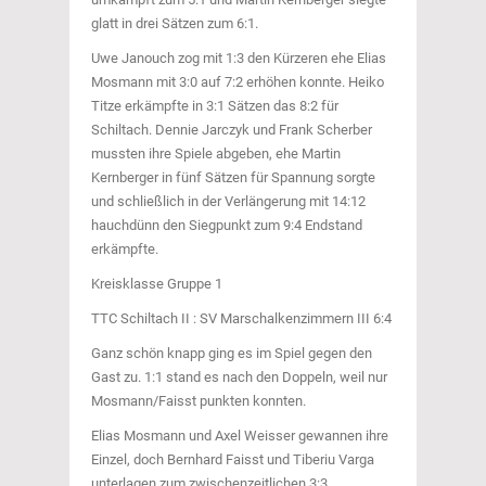
glatt in drei Sätzen zum 6:1.
Uwe Janouch zog mit 1:3 den Kürzeren ehe Elias
Mosmann mit 3:0 auf 7:2 erhöhen konnte. Heiko
Titze erkämpfte in 3:1 Sätzen das 8:2 für
Schiltach. Dennie Jarczyk und Frank Scherber
mussten ihre Spiele abgeben, ehe Martin
Kernberger in fünf Sätzen für Spannung sorgte
und schließlich in der Verlängerung mit 14:12
hauchdünn den Siegpunkt zum 9:4 Endstand
erkämpfte.
Kreisklasse Gruppe 1
TTC Schiltach II : SV Marschalkenzimmern III 6:4
Ganz schön knapp ging es im Spiel gegen den
Gast zu. 1:1 stand es nach den Doppeln, weil nur
Mosmann/Faisst punkten konnten.
Elias Mosmann und Axel Weisser gewannen ihre
Einzel, doch Bernhard Faisst und Tiberiu Varga
unterlagen zum zwischenzeitlichen 3:3.