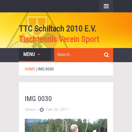
TTC Schiltach 2010 E.V.
Tischtennis Verein Sport
MENU
HOME
|
IMG 0030
IMG 0030
Simon
|
Feb. 25, 2017