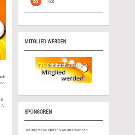
RSS
MITGLIED WERDEN
ach
rco
ch
eiß
SPONSOREN
.
Bei Interesse einfach an uns wenden.