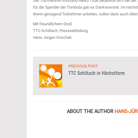
Der Tischtennis-Vorstand Heiko Titze bedankte sich bei der S
für die Spender der Tombola gab es Dankesworte. Im nächste
Wenn genügend Teilnehmer antreten, sollen dann auch Alters
Mit freundlichem Gruß
TTC Schiltach, Presseabteilung
Hans-Jürgen Krischak
PREVIOUS POST
TTC Schiltach in Höchstform
ABOUT THE AUTHOR
HANS-JÜR