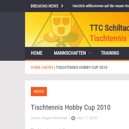
BREAKING NEWS
Herzlich willkommen auf der neuen Ho
TTC Schilta
Tischtennis 
HOME
MANNSCHAFTEN
TRAINING
HOME
|
NEWS
|
TISCHTENNIS HOBBY CUP 2010
NEWS
Tischtennis Hobby Cup 2010
Hans-Jürgen Krischak
|
Nov. 7, 2010