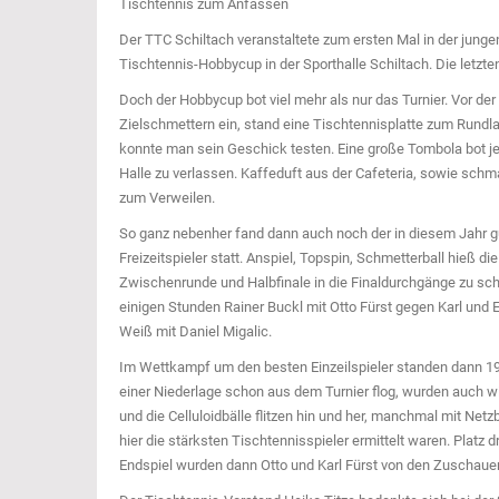
Tischtennis zum Anfassen
Der TTC Schiltach veranstaltete zum ersten Mal in der junge
Tischtennis-Hobbycup in der Sporthalle Schiltach. Die letzt
Doch der Hobbycup bot viel mehr als nur das Turnier. Vor der
Zielschmettern ein, stand eine Tischtennisplatte zum Rundlau
konnte man sein Geschick testen. Eine große Tombola bot j
Halle zu verlassen. Kaffeduft aus der Cafeteria, sowie sc
zum Verweilen.
So ganz nebenher fand dann auch noch der in diesem Jahr g
Freizeitspieler statt. Anspiel, Topspin, Schmetterball hieß d
Zwischenrunde und Halbfinale in die Finaldurchgänge zu sch
einigen Stunden Rainer Buckl mit Otto Fürst gegen Karl und
Weiß mit Daniel Migalic.
Im Wettkampf um den besten Einzeilspieler standen dann 19
einer Niederlage schon aus dem Turnier flog, wurden auch w
und die Celluloidbälle flitzen hin und her, manchmal mit Net
hier die stärksten Tischtennisspieler ermittelt waren. Plat
Endspiel wurden dann Otto und Karl Fürst von den Zuschauern