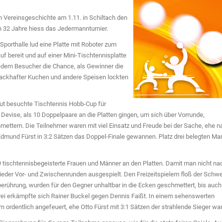
n Vereinsgeschichte am 1.11. in Schiltach den
en 32 Jahre hiess das Jedermannturnier.
 Sporthalle lud eine Platte mit Roboter zum
f bereit und auf einer Mini-Tischtennisplatte
edem Besucher die Chance, als Gewinner die
hmackhafter Kuchen und andere Speisen lockten
ut besuchte Tischtennis Hobb-Cup für
ie Devise, als 10 Doppelpaare an die Platten gingen, um sich über Vorrunde,
mettern. Die Teilnehmer waren mit viel Einsatz und Freude bei der Sache, ehe n
 Edmund Fürst in 3:2 Sätzen das Doppel-Finale gewannen. Platz drei belegten Ma
 tischtennisbegeisterte Frauen und Männer an den Platten. Damit man nicht na
ieder Vor- und Zwischenrunden ausgespielt. Den Freizeitspielern floß der Schw
zberührung, wurden für den Gegner unhaltbar in die Ecken geschmettert, bis auch
z drei erkämpfte sich Rainer Buckel gegen Dennis Faißt. In einem sehenswerten
 ordentlich angefeuert, ehe Otto Fürst mit 3:1 Sätzen der strahlende Sieger war