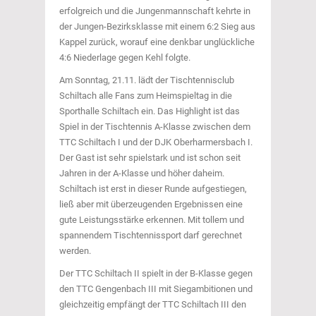
erfolgreich und die Jungenmannschaft kehrte in
der Jungen-Bezirksklasse mit einem 6:2 Sieg aus
Kappel zurück, worauf eine denkbar unglückliche
4:6 Niederlage gegen Kehl folgte.
Am Sonntag, 21.11. lädt der Tischtennisclub
Schiltach alle Fans zum Heimspieltag in die
Sporthalle Schiltach ein. Das Highlight ist das
Spiel in der Tischtennis A-Klasse zwischen dem
TTC Schiltach I und der DJK Oberharmersbach I.
Der Gast ist sehr spielstark und ist schon seit
Jahren in der A-Klasse und höher daheim.
Schiltach ist erst in dieser Runde aufgestiegen,
ließ aber mit überzeugenden Ergebnissen eine
gute Leistungsstärke erkennen. Mit tollem und
spannendem Tischtennissport darf gerechnet
werden.
Der TTC Schiltach II spielt in der B-Klasse gegen
den TTC Gengenbach III mit Siegambitionen und
gleichzeitig empfängt der TTC Schiltach III den