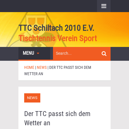
TTC Schiltach 2010 E.V.
Tischtennis Verein Sport
MENU
HOME
|
NEWS
|
DER TTC PASST SICH DEM
WETTER AN
NEWS
Der TTC passt sich dem
Wetter an