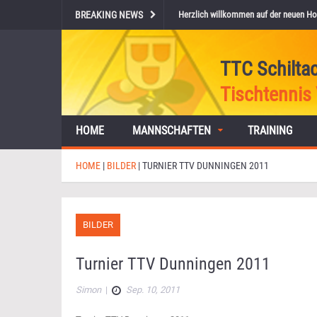
BREAKING NEWS
Herzlich willkommen auf der neuen Ho
TTC Schilta
Tischtennis 
HOME
MANNSCHAFTEN
TRAINING
HOME
|
BILDER
|
TURNIER TTV DUNNINGEN 2011
BILDER
Turnier TTV Dunningen 2011
Simon
|
Sep. 10, 2011