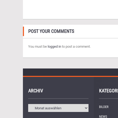
POST YOUR COMMENTS
You must be
logged in
to post a comment.
ARCHIV
KATEGOR
BILDER
(11)
NEWS
(249)