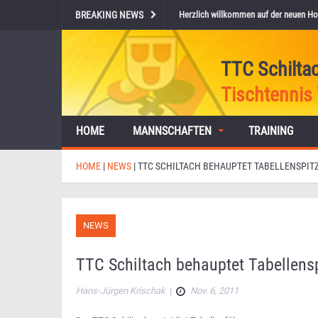
BREAKING NEWS
Herzlich willkommen auf der neuen Ho
TTC Schilta
Tischtennis 
HOME
MANNSCHAFTEN
TRAINING
HOME
|
NEWS
|
TTC SCHILTACH BEHAUPTET TABELLENSPIT
NEWS
TTC Schiltach behauptet Tabellens
Hans-Jürgen Krischak
|
Nov. 6, 2011