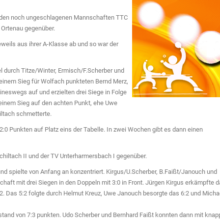
beiden noch ungeschlagenen Mannschaften TTC
2 Ortenau gegenüber.
eils aus ihrer A-Klasse ab und so war der
el durch Titze/Winter, Ermisch/F.Scherber und
 einem Sieg für Wolfach punkteten Bernd Merz,
neswegs auf und erzielten drei Siege in Folge
einem Sieg auf den achten Punkt, ehe Uwe
ltach schmetterte.
2:0 Punkten auf Platz eins der Tabelle. In zwei Wochen gibt es dann einen
chiltach II und der TV Unterharmersbach I gegenüber.
 spielte von Anfang an konzentriert. Kirgus/U.Scherber, B.Faißt/Janouch und
aft mit drei Siegen in den Doppeln mit 3:0 in Front. Jürgen Kirgus erkämpfte 
:2. Das 5:2 folgte durch Helmut Kreuz, Uwe Janouch besorgte das 6:2 und Micha
and von 7:3 punkten. Udo Scherber und Bernhard Faißt konnten dann mit knap