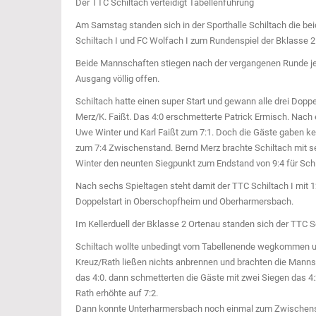
Der TTC Schiltach verteidigt Tabellenführung
Am Samstag standen sich in der Sporthalle Schiltach die 
Schiltach I und FC Wolfach I zum Rundenspiel der Bklasse 
Beide Mannschaften stiegen nach der vergangenen Runde jew
Ausgang völlig offen.
Schiltach hatte einen super Start und gewann alle drei Dopp
Merz/K. Faißt. Das 4:0 erschmetterte Patrick Ermisch. Nach
Uwe Winter und Karl Faißt zum 7:1. Doch die Gäste gaben kei
zum 7:4 Zwischenstand. Bernd Merz brachte Schiltach mit s
Winter den neunten Siegpunkt zum Endstand von 9:4 für Schi
Nach sechs Spieltagen steht damit der TTC Schiltach I mit 1
Doppelstart in Oberschopfheim und Oberharmersbach.
Im Kellerduell der Bklasse 2 Ortenau standen sich der TTC S
Schiltach wollte unbedingt vom Tabellenende wegkommen und
Kreuz/Rath ließen nichts anbrennen und brachten die Mannsch
das 4:0. dann schmetterten die Gäste mit zwei Siegen das 4
Rath erhöhte auf 7:2.
Dann konnte Unterharmersbach noch einmal zum Zwischenst