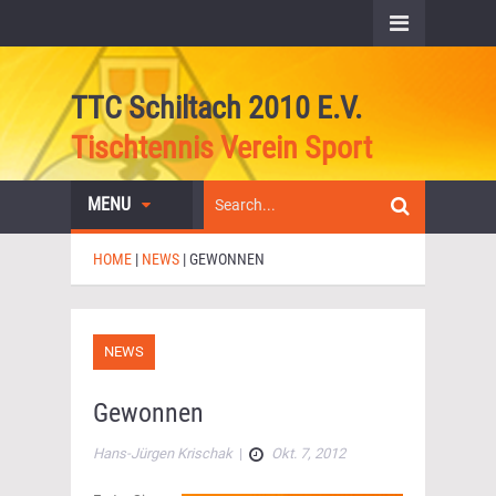
TTC Schiltach 2010 E.V.
Tischtennis Verein Sport
MENU
HOME
|
NEWS
|
GEWONNEN
NEWS
Gewonnen
Hans-Jürgen Krischak
|
Okt. 7, 2012