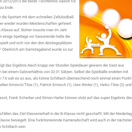
 2012/2013 die beste Tischtennis Saison für
 zu Ende.
 die Sportart mit dem schnellen Zelluloidball.
er wieder wurden Meisterschaften gefeiert.
A-Klasse auf. Bisher musste man im Jahr
n einige Speltage vor Saisonende hatte die
ielt und sich von den drei Abstiegsplätzen
TTF Oberkirch am Samstagabend wurde so zur
zeigt das Ergebnis.Nach knapp vier Stunden Spieldauer gewann der Gast aus
bei einem Satzverhältnis von 32:31 Sätzen. Selbst die Spielbälle endeten mit
 7:6 sah es so aus, als könne Schiltach überraschend noch einmal einen Punkt
ielten Ermisch/Titze (1), Patrick Ermisch (1), Uwe Winter (1), Heiko Titze (2) und
Faisst, Frank Scherber und Simon Harter können stolz auf das super Ergebnis die
ällen das Ziel Klassenerhalt in der B-Klasse nicht geschaftt. Mit der Niederla
Klasse besiegelt. Eine funktionierende Kameradschaft wird auch in der nächste
 Schiltach sein.