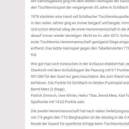
Am Samstagabend ging mit dem letzten Heimspiel der Saison
den Tischtennissport der vergangenen 35 Jahre in Schiltach
1978 starteten eine Hand voll Schiltacher Tischtennissportler
In den vielen Jahren ging es immer bergauf und bergab. Imm
Und schon dreimal stieg die erste Herrenmannschaft in die 
darauf immer wieder absteigen. Nicht so im Jahr 2013. Scho
erste Tischtennis-Herrenmannschaft genügend Siege eingesp
entfernt. Das letzte Heimspiel gegen den Tabellenvierten 
Kür.
Wie gut man sich inzwischen in der A-Klasse etabliert hat, 
Oberkirch mit dem Schlußdoppel die Paarung mit 9:7 Punkten 
591:589 für den Gast nur ganz hauchdünn. Bis zum Stand von
einfahren. Die Punkte für Schiltach im letzten Punktspiel erz
Bernd Merz (2 Siege).
Patrick Ermisch, Uwe Winter, Heiko Titze, Bernd Merz, Karl 
Speilrunde mit 14:22 Punkte sein.
Die zweite Herrenmannschaft hat nach vielen Verletzungsausf
von 7:9 gegen den TTC Berghaupten ist der Abstieg in die C-
Runde der Garant für sportliche Erfolge beim Tischtennisclub