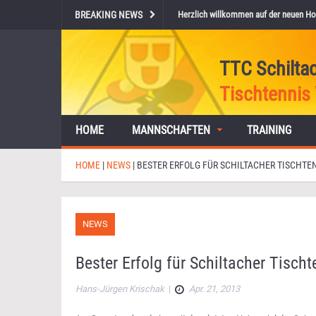
BREAKING NEWS
Herzlich willkommen auf der neuen Ho
TTC Schilta
Tischtennis 
HOME
MANNSCHAFTEN
TRAINING
HOME
|
NEWS
|
BESTER ERFOLG FÜR SCHILTACHER TISCHTE
NEWS
Bester Erfolg für Schiltacher Tisch
Hans-Jürgen Krischak
|
Apr. 21, 2013