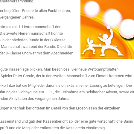
 Generalversammlung.
ler begrüßen. Er dankte allen Funktionären,
 vergangenen Jahres.
stmals die 1. Herrenmannschaft den
. Die zweite Herrenmannschaft konnte
 in der nächsten Runde in der C-Klasse
e Mannschaft während der Runde. Die dritte
n der D-Klasse und war mit dem Abschneiden
ne gute Kassenlage blicken. Man beschloss, vier neue Wettkampfplatten
Spieler Peter Greule, der in der zweiten Mannschaft zum Einsatz kommen wird.
iko Titze bat die Mitglieder darum, sich aktiv an einer Lösung zu beteiligen. Die
hführung des Hobbycups am 1.11., die Teilnahme am Schiltacher Advent, sowie ei
den Aktivitäten des vergangenen Jahres.
rgen Krischak berichteten im Detail von den Ergebnissen der einzelnen
 Kassenstand und gab den Kassenbericht ab, der eine gute wirtschaftliche Basis
rüft und die Mitglieder entlasteten die Kassiererin einstimmig.