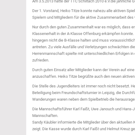
Am 3.5.2013 hatte der TTC Schiltach 2010 e.V.die jährliche
Der 1. Vorstand, Heiko Titze konnte nahezu alle aktiven Spie
Spielern und Mitgliedern für die aktive Zusammenarbeit des
Nur durch den guten Zusammenhalt war es möglich, dass er
Klassenerhalt in der A-Klasse Offenburg erkämpfen konnte
hingegen nicht die B-Klasse halten und muss voraussichtlich
antreten. Zu viele Ausfälle und Verletzungen schwächten di
Herrenmannschaft spielte mit unterschiedlichen Erfolgen i
zufrieden.
Durch guten Einsatz aller Mitglieder kann der Verein auf ei
anzuschaffen. Heiko Titze begrüßte auch den neuen aktiven 
Die Stelle des Jugendleiters ist immer noch nicht besetzt. He
Beteiligung beim Freundschaftsturnier in Leipzig, die Durc
Wanderungen waren neben dem Spielbetrieb die herausragen
Die Mannschaftsführer Karl Faißt, Uwe Janouch und Hans-Jü
Mannschaften.
Sandy Käubler informierte die Mitglieder über den aktuellen
zeigt. Die Kasse wurde durch Karl Faißt und Helmut Kreuz gep