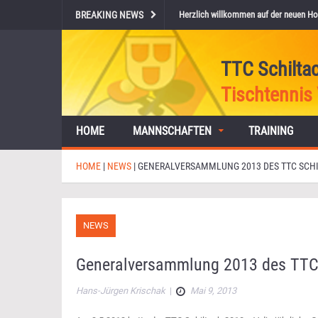
BREAKING NEWS
Herzlich willkommen auf der neuen Ho
TTC Schilta
Tischtennis 
HOME
MANNSCHAFTEN
TRAINING
HOME
|
NEWS
|
GENERALVERSAMMLUNG 2013 DES TTC SCH
NEWS
Generalversammlung 2013 des TTC
Hans-Jürgen Krischak
|
Mai 9, 2013