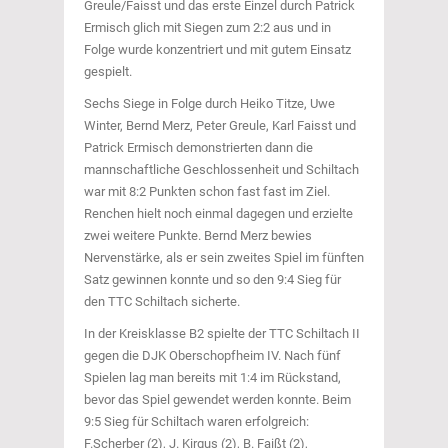
Greule/Faisst und das erste Einzel durch Patrick
Ermisch glich mit Siegen zum 2:2 aus und in
Folge wurde konzentriert und mit gutem Einsatz
gespielt.
Sechs Siege in Folge durch Heiko Titze, Uwe
Winter, Bernd Merz, Peter Greule, Karl Faisst und
Patrick Ermisch demonstrierten dann die
mannschaftliche Geschlossenheit und Schiltach
war mit 8:2 Punkten schon fast fast im Ziel.
Renchen hielt noch einmal dagegen und erzielte
zwei weitere Punkte. Bernd Merz bewies
Nervenstärke, als er sein zweites Spiel im fünften
Satz gewinnen konnte und so den 9:4 Sieg für
den TTC Schiltach sicherte.
In der Kreisklasse B2 spielte der TTC Schiltach II
gegen die DJK Oberschopfheim IV. Nach fünf
Spielen lag man bereits mit 1:4 im Rückstand,
bevor das Spiel gewendet werden konnte. Beim
9:5 Sieg für Schiltach waren erfolgreich:
F.Scherber (2), J. Kirgus (2), B. Faißt (2),