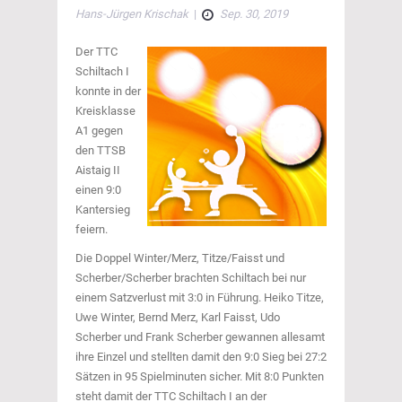
Hans-Jürgen Krischak
|
Sep. 30, 2019
Der TTC
Schiltach I
konnte in der
Kreisklasse
A1 gegen
den TTSB
Aistaig II
einen 9:0
Kantersieg
feiern.
Die Doppel Winter/Merz, Titze/Faisst und
Scherber/Scherber brachten Schiltach bei nur
einem Satzverlust mit 3:0 in Führung. Heiko Titze,
Uwe Winter, Bernd Merz, Karl Faisst, Udo
Scherber und Frank Scherber gewannen allesamt
ihre Einzel und stellten damit den 9:0 Sieg bei 27:2
Sätzen in 95 Spielminuten sicher. Mit 8:0 Punkten
steht damit der TTC Schiltach I an der